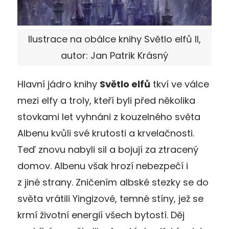
Ilustrace na obálce knihy Světlo elfů II,
autor: Jan Patrik Krásný
Hlavní jádro knihy
Světlo elfů
tkví ve válce
mezi elfy a troly, kteří byli před několika
stovkami let vyhnáni z kouzelného světa
Albenu kvůli své krutosti a krvelačnosti.
Teď znovu nabyli sil a bojují za ztracený
domov. Albenu však hrozí nebezpečí i
z jiné strany. Zničením albské stezky se do
světa vrátili Yingizové, temné stíny, jež se
krmí životní energií všech bytostí. Děj