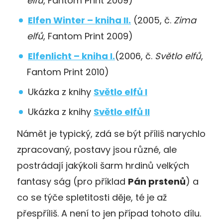
elfů
, Fantom Print 2009)
Elfen Winter – kniha II.
(2005, č.
Zima
elfů
, Fantom Print 2009)
Elfenlicht – kniha I.
(2006, č.
Světlo elfů
,
Fantom Print 2010)
Ukázka z knihy
Světlo elfů I
Ukázka z knihy
Světlo elfů II
Námět je typický, zdá se být příliš narychlo
zpracovaný, postavy jsou různé, ale
postrádají jakýkoli šarm hrdinů velkých
fantasy ság (pro příklad
Pán prstenů
) a
co se týče spletitosti děje, té je až
přespříliš. A není to jen případ tohoto dílu.