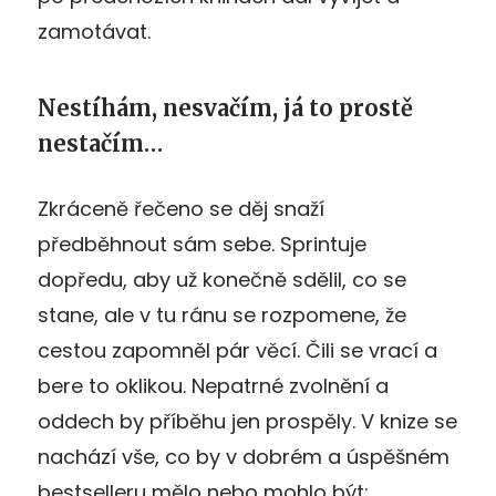
zamotávat.
Nestíhám, nesvačím, já to prostě
nestačím…
Zkráceně řečeno se děj snaží
předběhnout sám sebe. Sprintuje
dopředu, aby už konečně sdělil, co se
stane, ale v tu ránu se rozpomene, že
cestou zapomněl pár věcí. Čili se vrací a
bere to oklikou. Nepatrné zvolnění a
oddech by příběhu jen prospěly. V knize se
nachází vše, co by v dobrém a úspěšném
bestselleru mělo nebo mohlo být: