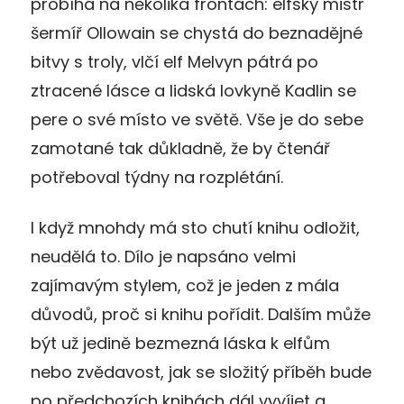
probíhá na několika frontách: elfský mistr
šermíř Ollowain se chystá do beznadějné
bitvy s troly, vlčí elf Melvyn pátrá po
ztracené lásce a lidská lovkyně Kadlin se
pere o své místo ve světě. Vše je do sebe
zamotané tak důkladně, že by čtenář
potřeboval týdny na rozplétání.
I když mnohdy má sto chutí knihu odložit,
neudělá to. Dílo je napsáno velmi
zajímavým stylem, což je jeden z mála
důvodů, proč si knihu pořídit. Dalším může
být už jedině bezmezná láska k elfům
nebo zvědavost, jak se složitý příběh bude
po předchozích knihách dál vyvíjet a