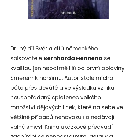
Druhý díl Světla elfů německého
spisovatele
Bernharda Hennena
se
kvalitou jen nepatrně liší od první poloviny.
Směrem k horšímu. Autor stále míchá
páté přes deváté a ve výsledku vzniká
neuspořádaný spletenec velkého
množství dějových linek, které na sebe ve
většině případů nenavazují a nedávají
valný smysl. Kniha ukázkově předvádí
zaobírání se nepodstatnými detaily a