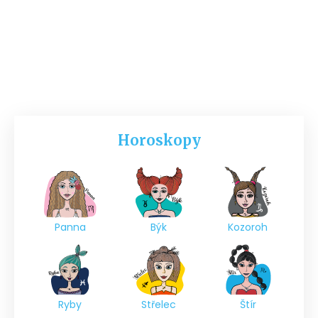
Horoskopy
Panna
Býk
Kozoroh
Ryby
Střelec
Štír