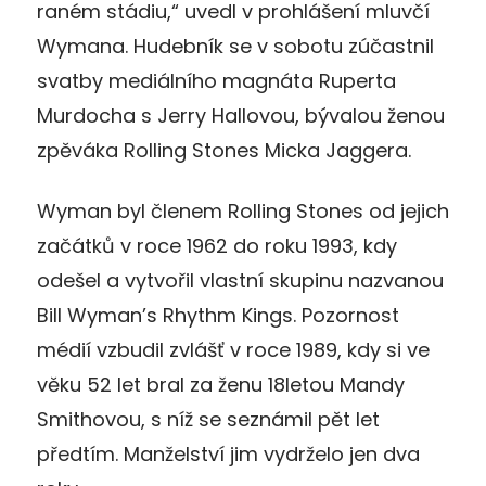
raném stádiu,“ uvedl v prohlášení mluvčí
Wymana. Hudebník se v sobotu zúčastnil
svatby mediálního magnáta Ruperta
Murdocha s Jerry Hallovou, bývalou ženou
zpěváka Rolling Stones Micka Jaggera.
Wyman byl členem Rolling Stones od jejich
začátků v roce 1962 do roku 1993, kdy
odešel a vytvořil vlastní skupinu nazvanou
Bill Wyman’s Rhythm Kings. Pozornost
médií vzbudil zvlášť v roce 1989, kdy si ve
věku 52 let bral za ženu 18letou Mandy
Smithovou, s níž se seznámil pět let
předtím. Manželství jim vydrželo jen dva