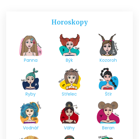
Horoskopy
Panna
Býk
Kozoroh
Ryby
Střelec
Štír
Vodnář
Váhy
Beran