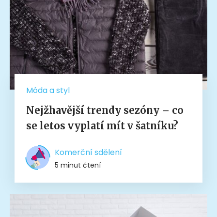
Móda a styl
Nejžhavější trendy sezóny – co
se letos vyplatí mít v šatníku?
Komerční sdělení
5 minut čtení