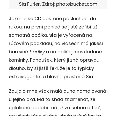
Sia Furler, Zdroj: photobucket.com
Jakmile se CD dostane posluchači do
rukou, na první pohled se jistě zalíbí už
samotná obálka.
Sia
je vyfocená na
růžovém podkladu, na vlasech má jakési
barevné
hadíky
a na obličeji naskládané
kamínky. Fanoušek, který ji zná opravdu
dlouho, by si jistě řekl, že je to typicky
extravagantní a hlavně praštěná Sia.
Zaujala mne však malá duha namalovaná
u jejího oka. Má to snad znamenat, že
uplakané období má už za sebou a teď,
po všech těch slzách, zbyla právě jen ta