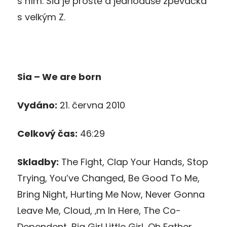
s ním. Sia je prostě a jednoduše zpěvačka
s velkým Z.
Sia – We are born
Vydáno:
21. června 2010
Celkový čas:
46:29
Skladby:
The Fight, Clap Your Hands, Stop
Trying, You’ve Changed, Be Good To Me,
Bring Night, Hurting Me Now, Never Gonna
Leave Me, Cloud, ‚m In Here, The Co-
Dependent, Big Girl Little Girl, Oh Father