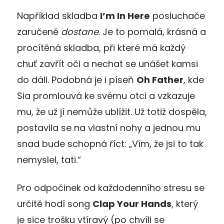
Například skladba
I’m In Here
posluchače
zaručeně
dostane
. Je to pomalá, krásná a
procítěná skladba, při které má každý
chuť zavřít oči a nechat se unášet kamsi
do dáli. Podobná je i píseň
Oh Father
, kde
Sia promlouvá ke svému otci a vzkazuje
mu, že už jí nemůže ublížit. Už totiž dospěla,
postavila se na vlastní nohy a jednou mu
snad bude schopná říct: „Vím, že jsi to tak
nemyslel, tati.“
Pro odpočinek od každodenního stresu se
určitě hodí song
Clap Your Hands
, který
je sice trošku vtíravý (po chvíli se