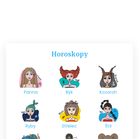
Horoskopy
Panna
Býk
Kozoroh
Ryby
Střelec
Štír