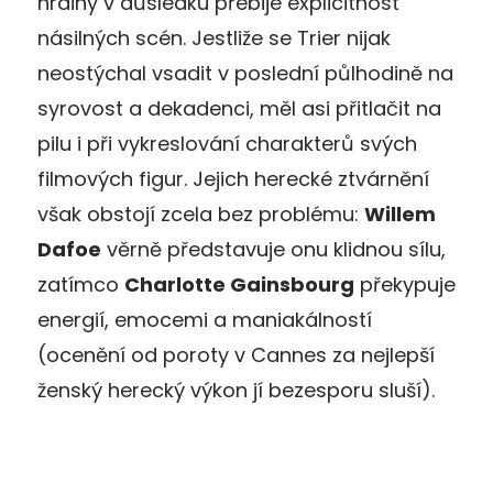
hrdiny v důsledku přebije explicitnost
násilných scén. Jestliže se Trier nijak
neostýchal vsadit v poslední půlhodině na
syrovost a dekadenci, měl asi přitlačit na
pilu i při vykreslování charakterů svých
filmových figur. Jejich herecké ztvárnění
však obstojí zcela bez problému:
Willem
Dafoe
věrně představuje onu klidnou sílu,
zatímco
Charlotte Gainsbourg
překypuje
energií, emocemi a maniakálností
(ocenění od poroty v Cannes za nejlepší
ženský herecký výkon jí bezesporu sluší).