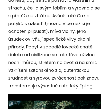
do lesů, aby se zde postavila vlastnímu
strachu, čelila svým fobiím a vyrovnala se
s přetěžkou ztrátou. Avšak také On se
potýká s úzkostí (možná více než si je
ochoten připustit), mívá vidiny, jeho
úsudek ovlivňují specifické vlivy okolní
přírody. Pobyt v zapadlé lovecké chatě
daleko od civilizace se tak stává oživlou
noční můrou, střetem na život a na smrt.
Vzkříšení satanského zla, autentickou
zrůdnost a syrovou zvrácenost pak znovu
transformuje výsostně estetický Epilog.