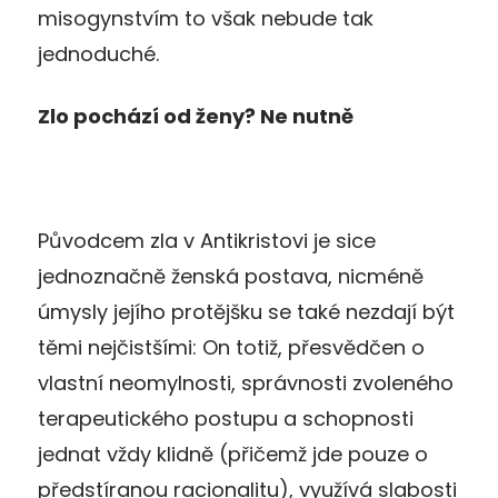
misogynstvím to však nebude tak
jednoduché.
Zlo pochází od ženy? Ne nutně
Původcem zla v Antikristovi je sice
jednoznačně ženská postava, nicméně
úmysly jejího protějšku se také nezdají být
těmi nejčistšími: On totiž, přesvědčen o
vlastní neomylnosti, správnosti zvoleného
terapeutického postupu a schopnosti
jednat vždy klidně (přičemž jde pouze o
předstíranou racionalitu), využívá slabosti