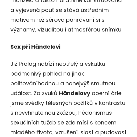
manžela a takto narativně konstruovaná
a vyjevená pouť se stává ústředním
motivem režisérova pohrávání si s
významy, vizualitou i atmosférou snímku.
Sex při Händelovi
Již Prolog nabízí neotřelý a vskutku
podmanivý pohled na jinak
politováníhodnou a nanejvýš smutnou
událost. Za zvuků
Händelovy
operní árie
jsme svědky tělesných požitků v kontrastu
s nevyhnutelnou zkázou, hédonismus
sexuálních tužeb se zde mísí s koncem
mladého života, vzrušení, slast a pudovost