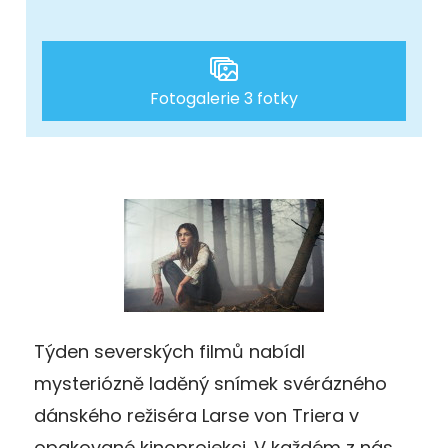
Fotogalerie 3 fotky
Týden severských filmů nabídl
mysteriózně laděný snímek svérázného
dánského režiséra Larse von Triera v
opakované kinoprojekci. V každém z nás