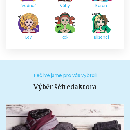
Vodnář
Váhy
Beran
Lev
Rak
Blíženci
Pečlivě jsme pro vás vybrali
Výběr šéfredaktora