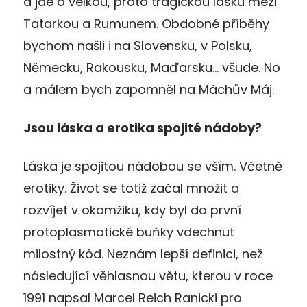
a jde o velkou, proto tragickou lásku mezi
Tatarkou a Rumunem. Obdobné příběhy
bychom našli i na Slovensku, v Polsku,
Německu, Rakousku, Maďarsku… všude. No
a málem bych zapomněl na Máchův Máj.
Jsou láska a erotika spojité nádoby?
Láska je spojitou nádobou se vším. Včetně
erotiky. Život se totiž začal množit a
rozvíjet v okamžiku, kdy byl do první
protoplasmatické buňky vdechnut
milostný kód. Neznám lepší definici, než
následující věhlasnou větu, kterou v roce
1991 napsal Marcel Reich Ranicki pro