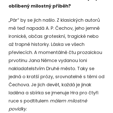
oblíbený milostný příběh?
„Pár“ by se jich našlo. Z klasických autorů
mě teď napadá A. P. Čechov, jeho jemně
ironické, občas groteskní, tragické nebo
až trapné historky. Láska ve všech
převlecích. A momentálně čtu prozaickou
prvotinu Jana Němce vydanou loni
nakladatelstvím Druhé město. Taky se
jedná o kratší prózy, srovnatelné s těmi od
Čechova. Je jich devět, každá je jinak
laděna a sbírka se jmenuje Hra pro čtyři
ruce s podtitulem
málem milostné
povídky
.