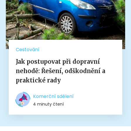
Cestování
Jak postupovat při dopravní
nehodě: Řešení, odškodnění a
praktické rady
Komerční sdělení
4 minuty čtení