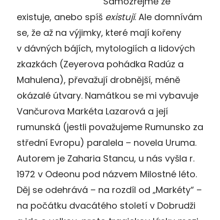
Samozřejmě že
existuje, anebo spíš
existují
. Ale domnívám
se, že až na výjimky, které mají kořeny
v dávných bájích, mytologiích a lidových
zkazkách (Zeyerova pohádka Radúz a
Mahulena), převažují drobnější, méně
okázalé útvary. Namátkou se mi vybavuje
Vančurova Markéta Lazarová a její
rumunská (jestli považujeme Rumunsko za
střední Evropu) paralela – novela Uruma.
Autorem je Zaharia Stancu, u nás vyšla r.
1972 v Odeonu pod názvem Milostné léto.
Děj se odehrává – na rozdíl od „Markéty“ –
na počátku dvacátého století v Dobrudži