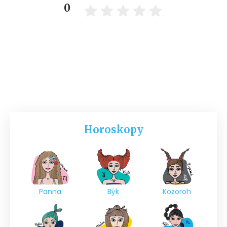
0
Horoskopy
Panna
Býk
Kozoroh