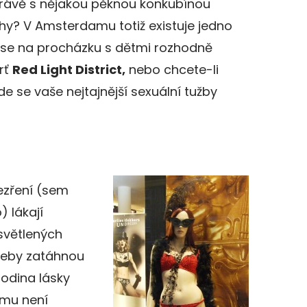
 právě s nějakou pěknou konkubínou
lohy? V Amsterdamu totiž existuje jedno
m se na procházku s dětmi rozhodně
rť
Red Light District,
nebo chcete-li
kde se vaše nejtajnější sexuální tužby
zezření (sem
) lákají
světlených
třeby zatáhnou
odina lásky
mu není