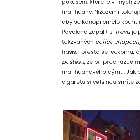
pokušení, které je v jiných
marihuany. Nizozemí toleruj
aby se konopí smělo kouřit 
Povoleno zapálit si
trávu
je 
takzvaných
coffee shopech
hašiš. I přesto se leckomu,
poštěstí
, že při procházce 
marihuanového dýmu. Jak pa
cigaretu si většinou smíte za