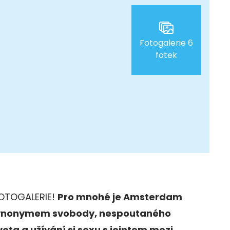
Fotogalerie 6
fotek
FOTOGALERIE!
Pro mnohé je Amsterdam
ynonymem svobody, nespoutaného
vota a užívání si sexu s jointem mezi