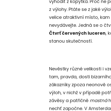
vyhodit z kopýtka. Proč ne
z výlohy. Ptáte se z jaké vý
velice atraktivní místo, ka
nevydávejte. Jedná se o čtv
Čtvrť červených luceren
, 
stanou skutečností.
Nevěstky různé velikosti i v
tam, pravda, dosti bizarního
zákazníky zpoza neonově o
výloh, v nichž v případě po
závěsy a patřičně
mastná
h
nechť započne. V Amsterda