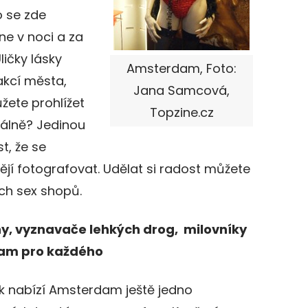
o se zde
ne v noci a za
ličky lásky
Amsterdam, Foto:
akcí města,
Jana Samcová,
ůžete prohlížet
Topzine.cz
álně? Jedinou
t, že se
jí fotografovat. Udělat si radost můžete
ch sex shopů.
, vyznavače lehkých drog, milovníky
dam pro každého
k nabízí Amsterdam ještě jedno