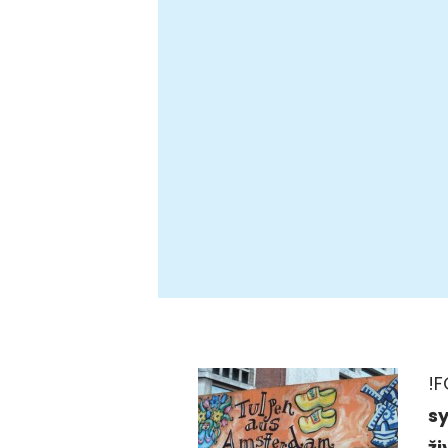
!
s
ži