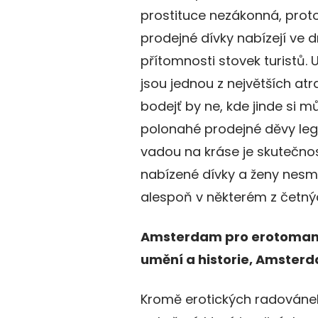
prostituce nezákonná, prot
prodejné dívky nabízejí ve d
přítomnosti stovek turistů. U
jsou jednou z největších atr
bodejť by ne, kde jinde si m
polonahé prodejné děvy leg
vadou na kráse je skutečnos
nabízené dívky a ženy nesmě
alespoň v některém z četný
Amsterdam pro erotomany
umění a historie, Amster
Kromě erotických radováne