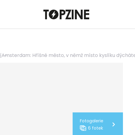
í
Amsterdam: Hříšné město, v němž místo kyslíku dýchát
Fotogalerie
6 fotek