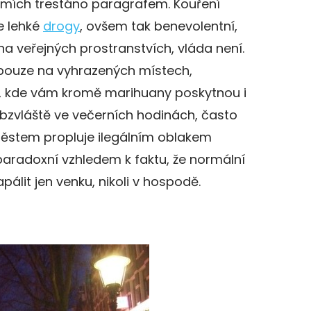
 zemích trestáno paragrafem. Kouření
e lehké
drogy
, ovšem tak benevolentní,
na veřejných prostranstvích, vláda není.
pouze na vyhrazených místech,
, kde vám kromě marihuany poskytnou i
 obzvláště ve večerních hodinách, často
městem propluje ilegálním oblakem
radoxní vzhledem k faktu, že normální
pálit jen venku, nikoli v hospodě.