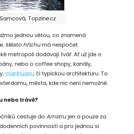
Samcová, Topzine.cz
tažmo jednou větou, co znamená
e.
Město hříchu
má nespočet
ské metropoli dodávají tvář. Ať už jde o
pány, nebo o coffee shopy, kanály,
ky,
marihuanu
či typickou architekturu. To
msterdamu, města, kde nic není nemožné.
u nebo trávě?
čníků cestuje do
Amstru
jen a pouze za
dodenních povinností a pro jednou si