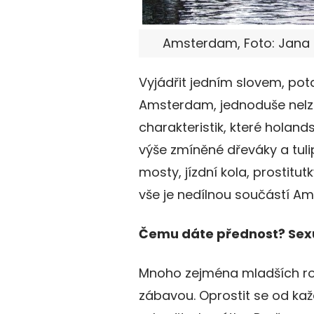
Amsterdam, Foto: Jana 
Vyjádřit jedním slovem, po
Amsterdam, jednoduše nelz
charakteristik, které holand
výše zmíněné dřeváky a tuli
mosty, jízdní kola, prostitut
vše je nedílnou součástí A
Čemu dáte přednost? Sex
Mnoho zejména mladších ro
zábavou. Oprostit se od kaž