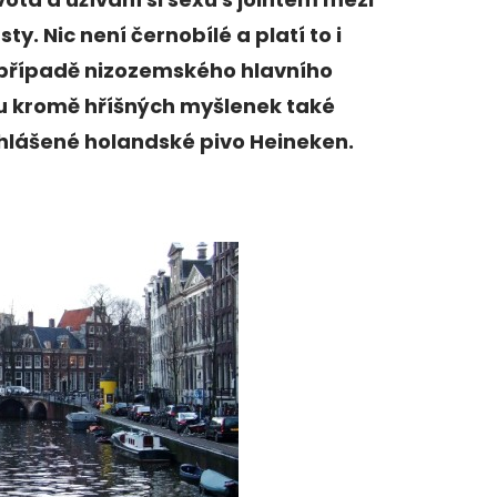
sty. Nic není černobílé a platí to i
 případě nizozemského hlavního
u kromě hříšných myšlenek také
hlášené holandské pivo Heineken.