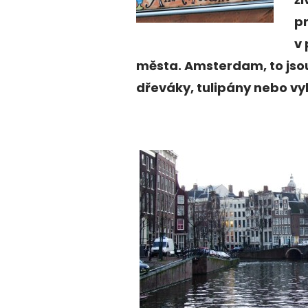
pr
v
města. Amsterdam, to jso
dřeváky, tulipány nebo vy