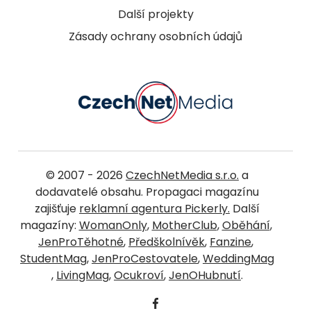
Další projekty
Zásady ochrany osobních údajů
© 2007 - 2026
CzechNetMedia s.r.o.
a
dodavatelé obsahu. Propagaci magazínu
zajišťuje
reklamní agentura Pickerly.
Další
magazíny:
WomanOnly
,
MotherClub
,
Oběhání
,
JenProTěhotné
,
Předškolnívěk
,
Fanzine
,
StudentMag
,
JenProCestovatele
,
WeddingMag
,
LivingMag
,
Ocukroví
,
JenOHubnutí
.