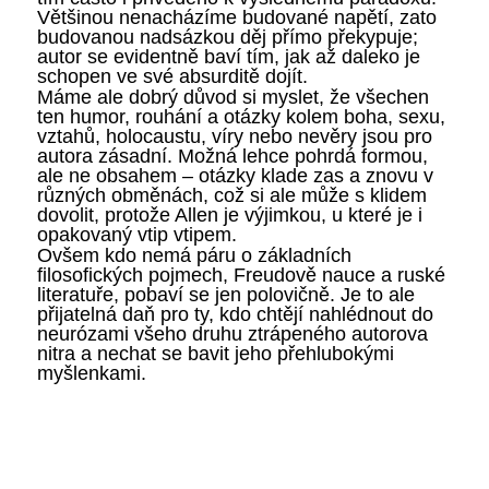
Většinou nenacházíme budované napětí, zato
budovanou nadsázkou děj přímo překypuje;
autor se evidentně baví tím, jak až daleko je
schopen ve své absurditě dojít.
Máme ale dobrý důvod si myslet, že všechen
ten humor, rouhání a otázky kolem boha, sexu,
vztahů, holocaustu, víry nebo nevěry jsou pro
autora zásadní. Možná lehce pohrdá formou,
ale ne obsahem – otázky klade zas a znovu v
různých obměnách, což si ale může s klidem
dovolit, protože Allen je výjimkou, u které je i
opakovaný vtip vtipem.
Ovšem kdo nemá páru o základních
filosofických pojmech, Freudově nauce a ruské
literatuře, pobaví se jen polovičně. Je to ale
přijatelná daň pro ty, kdo chtějí nahlédnout do
neurózami všeho druhu ztrápeného autorova
nitra a nechat se bavit jeho přehlubokými
myšlenkami.