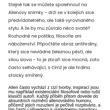
Stejně tak se můžete spolehnout na
Allenovy snímky – drží se v kolejích sice
předvídatelného, ale také vyrovnaného
stylu. A že by mu zůstalo něco svaté?
Rozhodně ne politika, filosofie ani
náboženství. Připočtěte obraz antihrdiny,
který sice nevládne železnou pěstí, ale
sílou slova – to je zbraň sice mocná, zato
často selhávající, s čímž je ale hrdina
stoicky smířený.
Allen často vychází z cizí tvorby, inspirací jsou
mu například existenciální filosofové nebo ruští
klasičtí autoři. Každý příběh přitom dovede do
absurdních rozměrů allenovského humoru,
přičemž jejich rozuzlení je pečlivě rozpitváno, a
tím často i přivedeno k výslednému paradoxu.