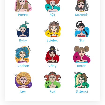
Panna
Býk
Kozoroh
Ryby
Střelec
Štír
Vodnář
Váhy
Beran
Lev
Rak
Blíženci