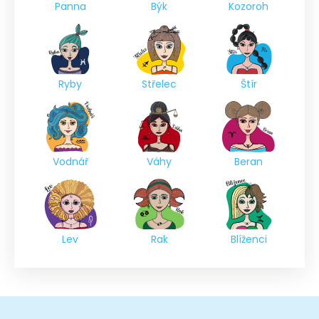
Panna
Býk
Kozoroh
Ryby
Střelec
Štír
Vodnář
Váhy
Beran
Lev
Rak
Blíženci