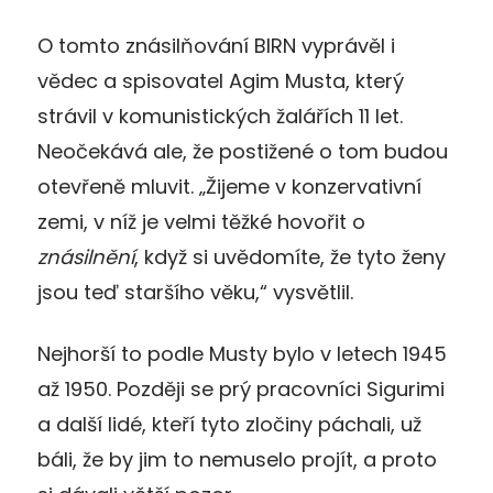
O tomto znásilňování BIRN vyprávěl i
vědec a spisovatel Agim Musta, který
strávil v komunistických žalářích 11 let.
Neočekává ale, že postižené o tom budou
otevřeně mluvit. „Žijeme v konzervativní
zemi, v níž je velmi těžké hovořit o
znásilnění
, když si uvědomíte, že tyto ženy
jsou teď staršího věku,“ vysvětlil.
Nejhorší to podle Musty bylo v letech 1945
až 1950. Později se prý pracovníci Sigurimi
a další lidé, kteří tyto zločiny páchali, už
báli, že by jim to nemuselo projít, a proto