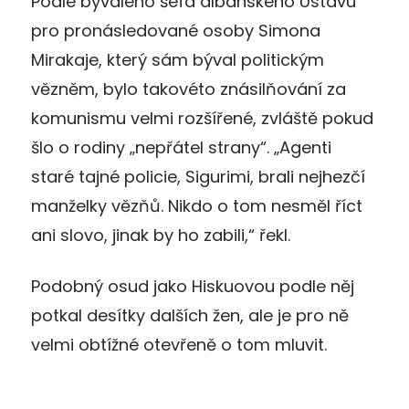
Podle bývalého šéfa albánského Ústavu
pro pronásledované osoby Simona
Mirakaje, který sám býval politickým
vězněm, bylo takovéto znásilňování za
komunismu velmi rozšířené, zvláště pokud
šlo o rodiny „nepřátel strany“. „Agenti
staré tajné policie, Sigurimi, brali nejhezčí
manželky vězňů. Nikdo o tom nesměl říct
ani slovo, jinak by ho zabili,“ řekl.
Podobný osud jako Hiskuovou podle něj
potkal desítky dalších žen, ale je pro ně
velmi obtížné otevřeně o tom mluvit.