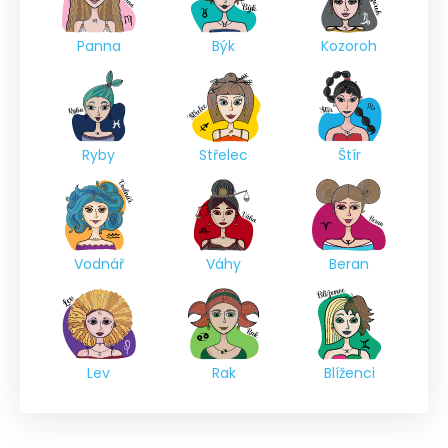
Panna
Býk
Kozoroh
Ryby
Střelec
Štír
Vodnář
Váhy
Beran
Lev
Rak
Blíženci