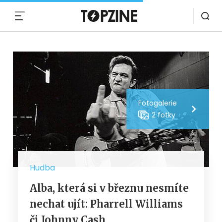
MENU
Fotogalerie
2 fotky
Hudba
Alba, která si v březnu nesmíte
nechat ujít: Pharrell Williams
či Johnny Cash