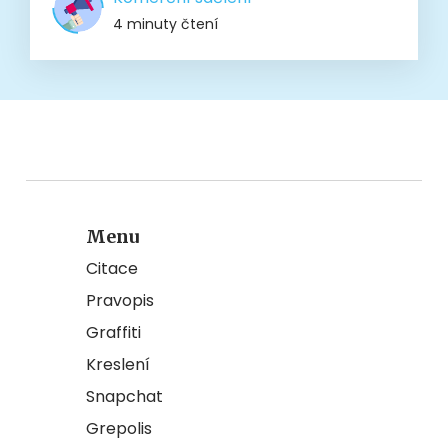
4 minuty čtení
Menu
Citace
Pravopis
Graffiti
Kreslení
Snapchat
Grepolis