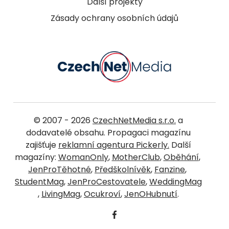
Další projekty
Zásady ochrany osobních údajů
© 2007 - 2026
CzechNetMedia s.r.o.
a
dodavatelé obsahu. Propagaci magazínu
zajišťuje
reklamní agentura Pickerly.
Další
magazíny:
WomanOnly
,
MotherClub
,
Oběhání
,
JenProTěhotné
,
Předškolnívěk
,
Fanzine
,
StudentMag
,
JenProCestovatele
,
WeddingMag
,
LivingMag
,
Ocukroví
,
JenOHubnutí
.