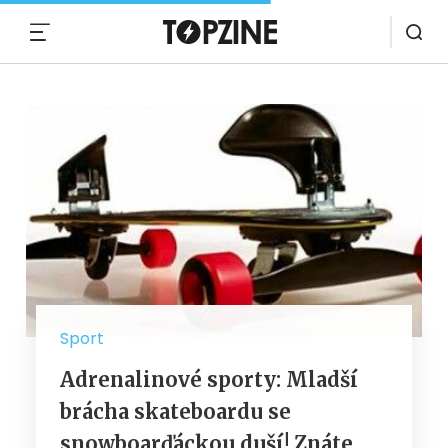
MENU
Sport
Adrenalinové sporty: Mladší
brácha skateboardu se
snowboarďáckou duší! Znáte