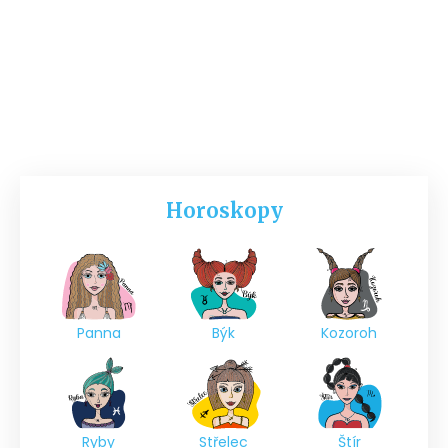
Horoskopy
Panna
Býk
Kozoroh
Ryby
Střelec
Štír