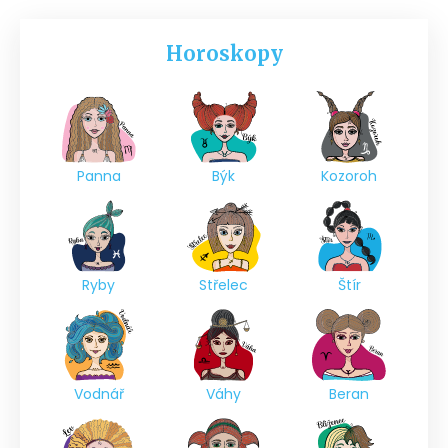
Horoskopy
Panna
Býk
Kozoroh
Ryby
Střelec
Štír
Vodnář
Váhy
Beran