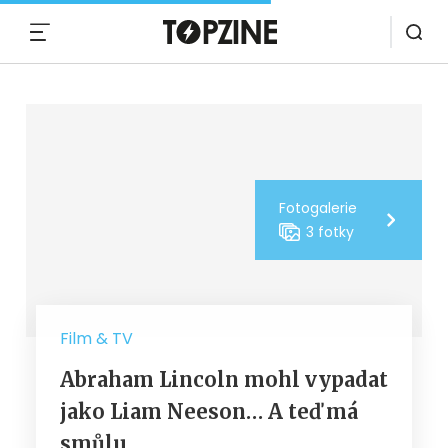
MENU
Fotogalerie
3 fotky
Film & TV
Abraham Lincoln mohl vypadat
jako Liam Neeson… A teď má
smůlu