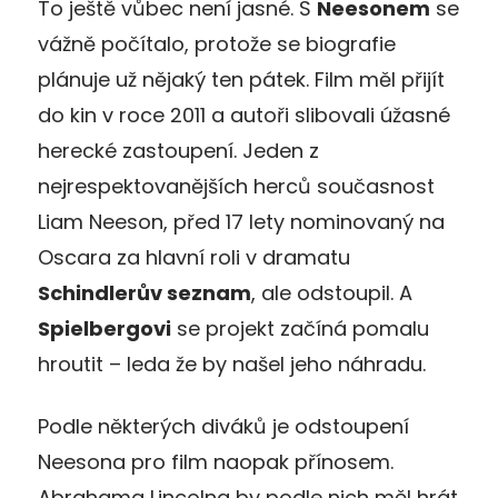
To ještě vůbec není jasné. S
Neesonem
se
vážně počítalo, protože se biografie
plánuje už nějaký ten pátek. Film měl přijít
do kin v roce 2011 a autoři slibovali úžasné
herecké zastoupení. Jeden z
nejrespektovanějších herců současnost
Liam Neeson, před 17 lety nominovaný na
Oscara za hlavní roli v dramatu
Schindlerův seznam
, ale odstoupil. A
Spielbergovi
se projekt začíná pomalu
hroutit – leda že by našel jeho náhradu.
Podle některých diváků je odstoupení
Neesona pro film naopak přínosem.
Abrahama Lincolna by podle nich měl hrát