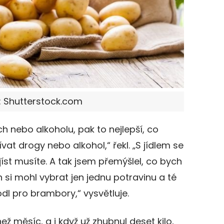
: Shutterstock.com
ch nebo alkoholu, pak to nejlepší, co
vat drogy nebo alkohol,“ řekl. „S jídlem se
jíst musíte. A tak jsem přemýšlel, co bych
 si mohl vybrat jen jednu potravinu a té
odl pro brambory,“ vysvětluje.
ež měsíc, a i když už zhubnul deset kilo,