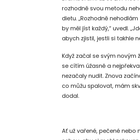
rozhodně svou metodu neh
dietu. „Rozhodně nehodlám ni
by měl jíst každý,“ uvedl. „
abych zjistil, jestli si takh
Když začal se svým novým ži
se cítím úžasně a nejpřekva
nezačaly nudit. Znova začí
co můžu spalovat, mám skvěl
dodal.
Ať už vařené, pečené nebo