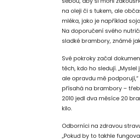
sebou, aby si mohl zakousnou
na oleji či s tukem, ale obča
mléka, jako je například soj
Na doporučení svého nutričn
sladké brambory, známé jak
Své pokroky začal dokumento
těch, kdo ho sledují. „Myslel 
ale opravdu mě podporují,“ ř
přísahá na brambory – třeb
2010 jedl dva měsíce 20 br
kilo.
Odborníci na zdravou stravu
„Pokud by to takhle fungoval