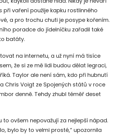
t, kdykoli dostane hlad. Nikdy je nevaří
s při vaření použije kapku rostlinného
ové, a pro trochu chuti je posype kořením.
ího poradce do jídelníčku zařadil také
o batáty.
vat na internetu, a už nyní má tisíce
jsem, že si ze mě lidi budou dělat legraci,
íká. Taylor ale není sám, kdo při hubnutí
a Chris Voigt ze Spojených států v roce
ambor denně. Tehdy zhubl téměř deset
 to ovšem nepovažují za nejlepší nápad.
o, bylo by to velmi prosté,“ upozornila