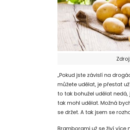
Zdroj
„Pokud jste závislí na drogá
můžete udělat, je přestat uží
to tak bohužel udělat nedá, 
tak mohl udělat. Možná bych
se držet. A tak jsem se rozh
Bramborami už se živí více n