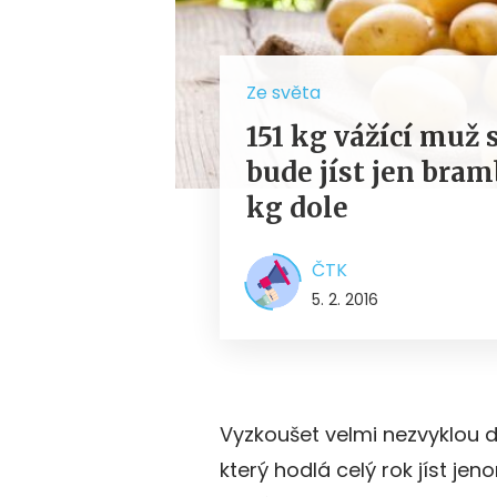
Ze světa
151 kg vážící muž 
bude jíst jen bram
kg dole
ČTK
5. 2. 2016
Vyzkoušet velmi nezvyklou d
který hodlá celý rok jíst jen