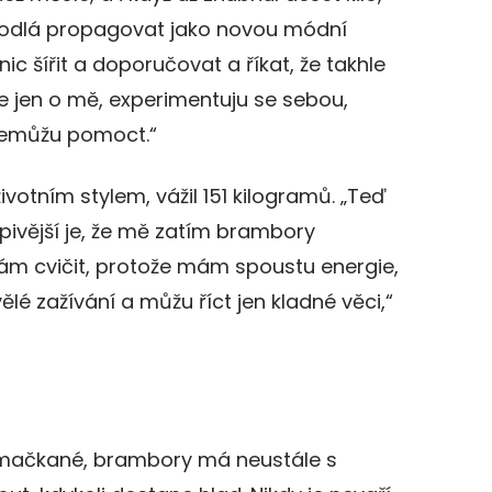
odlá propagovat jako novou módní
c šířit a doporučovat a říkat, že takhle
Jde jen o mě, experimentuju se sebou,
le nemůžu pomoct.“
votním stylem, vážil 151 kilogramů. „Teď
pivější je, že mě zatím brambory
nám cvičit, protože mám spoustu energie,
é zažívání a můžu říct jen kladné věci,“
 mačkané, brambory má neustále s