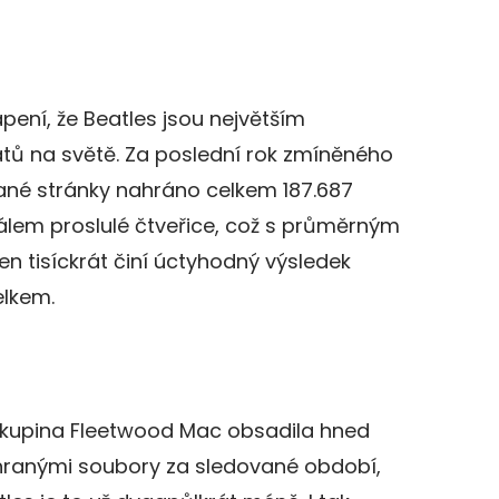
pení, že Beatles jsou největším
átů na světě. Za poslední rok zmíněného
ané stránky nahráno celkem 187.687
lem proslulé čtveřice, což s průměrným
n tisíckrát činí úctyhodný výsledek
elkem.
skupina Fleetwood Mac obsadila hned
hranými soubory za sledované období,