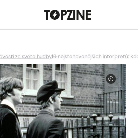
avosti ze světa hudby
10 nejstahovanějších interpretů: Kdo