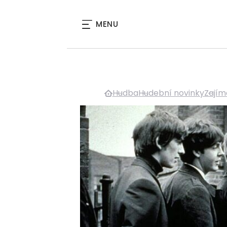
MENU
Hudba
Hudební novinky
Zajím