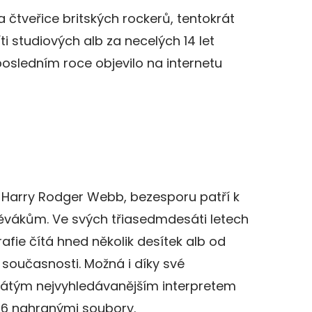
 čtveřice britských rockerů, tentokrát
ti studiových alb za necelých 14 let
osledním roce objevilo na internetu
ko Harry Rodger Webb, bezesporu patří k
ěvákům. Ve svých třiasedmdesáti letech
rafie čítá hned několik desítek alb od
současnosti. Možná i díky své
 pátým nejvyhledávanějším interpretem
576 nahranými soubory.