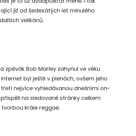
les je to už dvaapůlkrát méně. I tak
rající již od šedesátých let minulého
dalších velikánů.
 a zpěvák Bob Marley zahynul ve věku
dy internet byl ještě v plenách, ovšem jeho
 je třetí nejvíce vyhledávanou dnešními on-
ok přispěli na sledované stránky celkem
 tvorbou krále reggae.