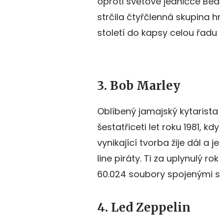
oproti světové jedničce Beat
strčila čtyřčlenná skupina h
století do kapsy celou řadu 
3. Bob Marley
Oblíbený jamajský kytarista
šestatřiceti let roku 1981, k
vynikající tvorba žije dál a
line piráty. Ti za uplynulý r
60.024 soubory spojenými s
4. Led Zeppelin