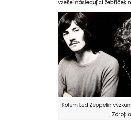
vzešel následující žebříček 
Kolem Led Zeppelin výzkum
| Zdroj: 