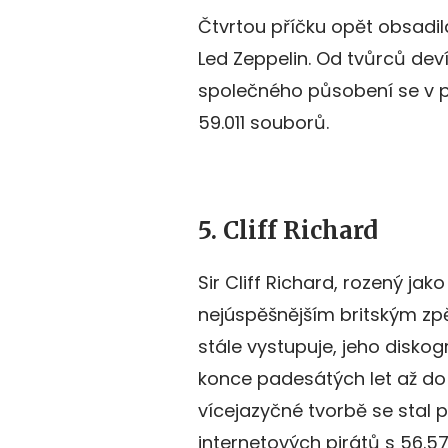
Čtvrtou příčku opět obsadila
Led Zeppelin. Od tvůrců deví
společného působení se v p
59.011 souborů.
5. Cliff Richard
Sir Cliff Richard, rozený ja
nejúspěšnějším britským zp
stále vystupuje, jeho diskog
konce padesátých let až do 
vícejazyčné tvorbě se stal
internetových pirátů s 56.