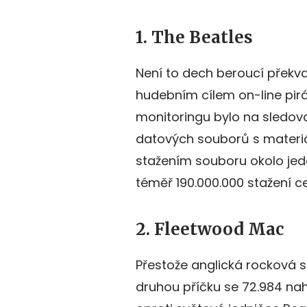
1. The Beatles
Není to dech beroucí překva
hudebním cílem on-line pir
monitoringu bylo na sledov
datových souborů s materiá
stažením souboru okolo jede
téměř 190.000.000 stažení c
2. Fleetwood Mac
Přestože anglická rocková 
druhou příčku se 72.984 na