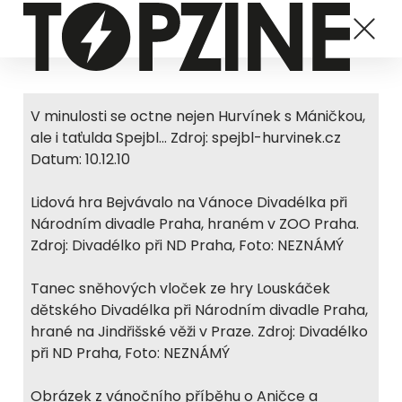
V minulosti se octne nejen Hurvínek s Máničkou,
ale i taťulda Spejbl... Zdroj: spejbl-hurvinek.cz
Datum: 10.12.10
Lidová hra Bejvávalo na Vánoce Divadélka při
Národním divadle Praha, hraném v ZOO Praha.
Zdroj: Divadélko při ND Praha, Foto: NEZNÁMÝ
Tanec sněhových vloček ze hry Louskáček
dětského Divadélka při Národním divadle Praha,
hrané na Jindřišské věži v Praze. Zdroj: Divadélko
při ND Praha, Foto: NEZNÁMÝ
Obrázek z vánočního příběhu o Aničce a