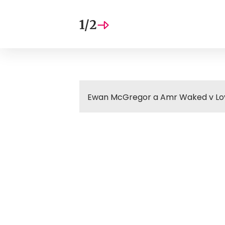
1/2
Ewan McGregor a Amr Waked v Lov l