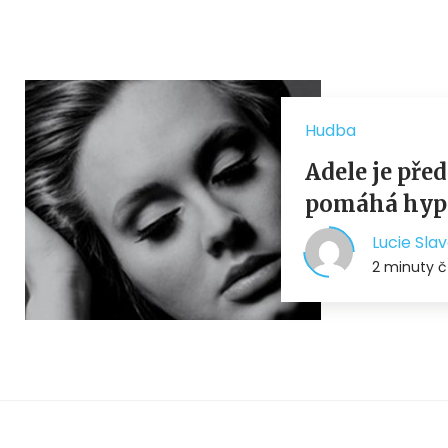
Hudba
Adele je před
pomáhá hyp
Lucie Sla
2 minuty č